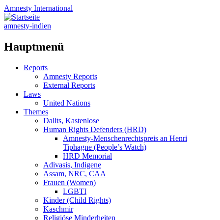
Amnesty
International
amnesty-indien
Hauptmenü
Zum
Reports
Inhalt
Amnesty Reports
springen
External Reports
Laws
United Nations
Themes
Dalits, Kastenlose
Human Rights Defenders (HRD)
Amnesty-Menschenrechtspreis an Henri
Tiphagne (People’s Watch)
HRD Memorial
Adivasis, Indigene
Assam, NRC, CAA
Frauen (Women)
LGBTI
Kinder (Child Rights)
Kaschmir
Religiöse Minderheiten