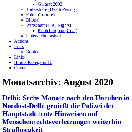
Gujarat 2002
Todesstrafe (Death Penalty)
Folter (Torture)
Bhopal
Wirtschaft (ESC Rights)
Kohlebergbau (Coal)
Untersuchungshaft
Actions
Press
Books
Links
Bhima Koregaon 16
Contact
Monatsarchiv:
August 2020
Delhi: Sechs Monate nach den Unruhen in
Nordost-Delhi genießt die Polizei der
Hauptstadt trotz Hinweisen auf
Menschenrechtsverletzungen weiterhin
Straflosigkeit