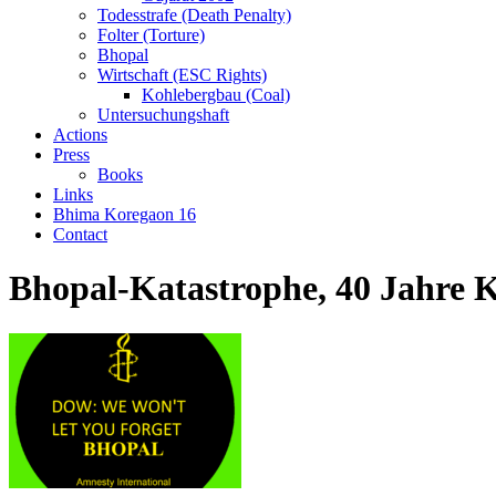
Todesstrafe (Death Penalty)
Folter (Torture)
Bhopal
Wirtschaft (ESC Rights)
Kohlebergbau (Coal)
Untersuchungshaft
Actions
Press
Books
Links
Bhima Koregaon 16
Contact
Bhopal-Katastrophe, 40 Jahre 