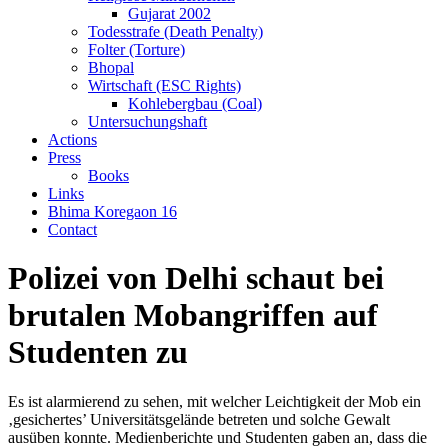
Gujarat 2002
Todesstrafe (Death Penalty)
Folter (Torture)
Bhopal
Wirtschaft (ESC Rights)
Kohlebergbau (Coal)
Untersuchungshaft
Actions
Press
Books
Links
Bhima Koregaon 16
Contact
Polizei von Delhi schaut bei
brutalen Mobangriffen auf
Studenten zu
Es ist alarmierend zu sehen, mit welcher Leichtigkeit der Mob ein
‚gesichertes’ Universitätsgelände betreten und solche Gewalt
ausüben konnte. Medienberichte und Studenten gaben an, dass die