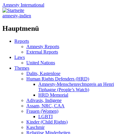
Amnesty
International
amnesty-indien
Hauptmenü
Zum
Reports
Inhalt
Amnesty Reports
springen
External Reports
Laws
United Nations
Themes
Dalits, Kastenlose
Human Rights Defenders (HRD)
Amnesty-Menschenrechtspreis an Henri
Tiphagne (People’s Watch)
HRD Memorial
Adivasis, Indigene
Assam, NRC, CAA
Frauen (Women)
LGBTI
Kinder (Child Rights)
Kaschmir
Religiöse Minderheiten