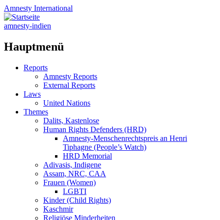
Amnesty
International
amnesty-indien
Hauptmenü
Zum
Reports
Inhalt
Amnesty Reports
springen
External Reports
Laws
United Nations
Themes
Dalits, Kastenlose
Human Rights Defenders (HRD)
Amnesty-Menschenrechtspreis an Henri
Tiphagne (People’s Watch)
HRD Memorial
Adivasis, Indigene
Assam, NRC, CAA
Frauen (Women)
LGBTI
Kinder (Child Rights)
Kaschmir
Religiöse Minderheiten