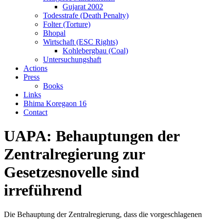
Gujarat 2002
Todesstrafe (Death Penalty)
Folter (Torture)
Bhopal
Wirtschaft (ESC Rights)
Kohlebergbau (Coal)
Untersuchungshaft
Actions
Press
Books
Links
Bhima Koregaon 16
Contact
UAPA: Behauptungen der
Zentralregierung zur
Gesetzesnovelle sind
irreführend
Die Behauptung der Zentralregierung, dass die vorgeschlagenen